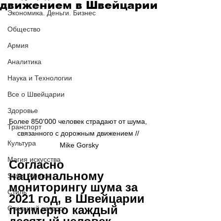
движением в Швейцарии
Экономика. Деньги. Бизнес
Общество
Армия
Аналитика
Наука и Технологии
Все о Швейцарии
Здоровье
Более 850‘000 человек страдают от шума, 
Транспорт
связанного с дорожным движением // 
Культура
Mike Gorsky
Магия искусства
Согласно 
национальному 
Swiss Афиша
мониторингу шума за 
Стиль
2021 год, в Швейцарии 
примерно каждый 
Стильный четверг