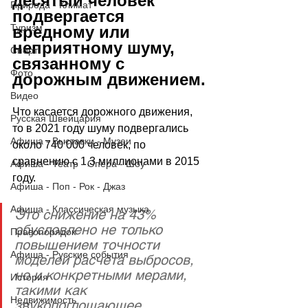
десятый человек 
Природа - Климат
подвергается 
Туризм
вредному или 
неприятному шуму, 
Спорт
связанному с 
Фото
дорожным движением.
Видео
Что касается дорожного движения, 
Русская Швейцария
то в 2021 году шуму подвергались 
Афиша - Выставки - Музеи
около 740
‘
000 человек, по 
сравнению с 1,3 миллионами в 2015 
Афиша - Театр - Опера - Шоу
году. 
Афиша - Поп - Рок - Джаз
Афиша - Классическая музыка
Это снижение на 43% 
обусловлено не только 
Правопорядок
повышением точности 
Афиша - Русские события
моделей расчёта выбросов, 
но и конкретными мерами, 
История
такими как 
Недвижимость
звукопоглощающее 