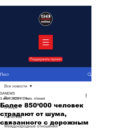
Поддержать проект
Пост
Все новости
SANEWS
Все новости
3 июл. 2025 г.
1 мин. чтения
Более 850‘000 человек
В мире
страдают от шума,
Политика
связанного с дорожным
Международные отношения