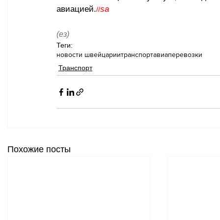
авиацией.
sa
//
(ез)
Теги:
новости швейцарии
транспорт
авиаперевозки
Транспорт
Похожие посты