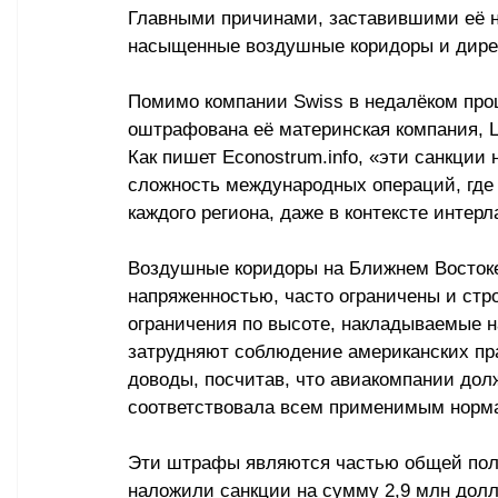
Главными причинами, заставившими её н
насыщенные воздушные коридоры и дирек
Помимо компании Swiss в недалёком про
оштрафована её материнская компания, L
Как пишет 
Econostrum.info
, 
«э
ти санкции
сложность международных операций, где
каждого региона, даже в контексте интер
Воздушные коридоры на Ближнем Востоке
напряженностью, часто ограничены и стро
ограничения по высоте, накладываемые н
затрудняют соблюдение американских пр
доводы, посчитав, что авиакомпании дол
соответствовала всем применимым норм
Эти штрафы являются частью общей поли
наложили санкции на сумму 2,9 млн долл