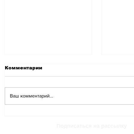
Комментарии
Ваш комментарий...
Дальние
Swiss и
авиаперелёты станут
назван
дороже в 2025 году
худших
Подписаться на рассылку
на конт