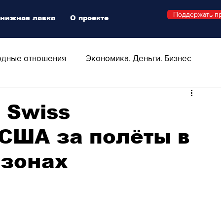
Поддержать п
нижная лавка
О проекте
дные отношения
Экономика. Деньги. Бизнес
 Технологии
Все о Швейцарии
Здоровье
 Swiss
США за полёты в
Swiss Афиша
Стиль
Стильный четверг
зонах
о
Видео
Русская Швейцария
ера - Шоу
Афиша - Поп - Рок - Джаз