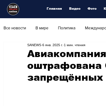
Главная
Видео
Фото
К
Все новости
В мире
Политика
Междунаро
SANEWS
6 янв. 2025 г.
1 мин. чтения
Общество
Армия
Аналитика
Наука и
Авиакомпания
оштрафована 
Транспорт
Культура
Магия искусства
запрещённых 
Природа - Климат
Туризм
Спорт
Фот
Афиша - Выставки - Музеи
Афиша - Театр - Оп