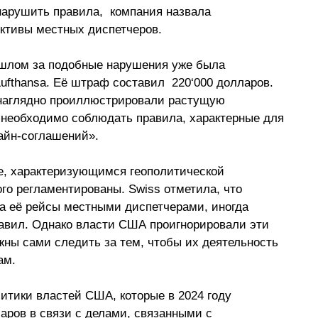
арушить правила,  компания назвала  
тивы местных диспетчеров. 
шлом за подобные нарушения уже была 
ufthansa. Её штраф составил  220
‘
000 долларов. 
 наглядно проиллюстрировали растущую 
 необходимо соблюдать правила, характерные для 
лайн-соглашений
»
.
, характеризующимся геополитической 
го регламентированы. Swiss отметила, что 
а её рейсы местными диспетчерами, иногда 
авил. Однако власти США проигнорировали эти 
жны сами следить за тем, чтобы их деятельность 
ам.
тики властей США, которые в 2024 году 
аров в связи с делами, связанными с 