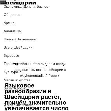
Швейцарии
Экономика. Деньги. Бизнес
Общество
Армия
Аналитика
Наука и Технологии
Все о Швейцарии
Здоровье
Транспорт
Английский стал лидером среди 
неродных языков в Швейцарии // 
Культура
wayhomestudio / .freepik
Магия искусства
Языковое 
Swiss Афиша
разнообразие в 
Швейцарии растёт, 
Стиль
причём значительно 
Стильный четверг
увеличивается число 