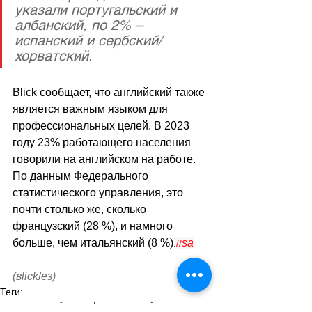
указали португальский и 
албанский, по 2% – 
испанский и сербский/
хорватский.
Blick сообщает, что 
английский также 
является важным языком для 
профессиональных целей. В 2023 
году 23% работающего населения 
говорили на английском на работе. 
По данным Федерального 
статистического управления, это 
почти столько же, сколько 
французский (28 %), и намного 
больше, чем итальянский (8 %)
sa
.
//
(вlick
/
ез)
Теги:
новости швейцарии
факты о швейцарии