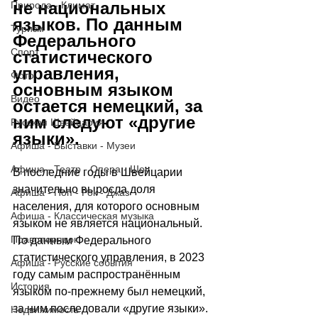
не национальных 
Природа - Климат
языков. По данным 
Туризм
Федерального 
Спорт
статистического 
управления, 
Фото
основным языком 
Видео
остается немецкий, за 
ним следуют «другие 
Русская Швейцария
языки».
Афиша - Выставки - Музеи
Афиша - Театр - Опера - Шоу
В последние годы в Швейцарии 
значительно выросла доля 
Афиша - Поп - Рок - Джаз
населения, для которого основным 
Афиша - Классическая музыка
языком не является национальный. 
Правопорядок
По данным Федерального 
статистического управления, в 2023 
Афиша - Русские события
году самым распространённым 
История
языком по-прежнему был немецкий, 
за ним последовали «другие языки». 
Недвижимость