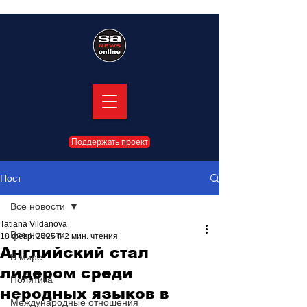
Поддержать проект
Пост
Все новости
Tatiana Vildanova
Все новости
18 февр. 2025 г.
2 мин. чтения
Английский стал
В мире
лидером среди
Политика
неродных языков в
Международные отношения