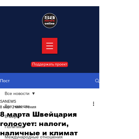
Поддержать проект
Пост
Все новости
SANEWS
Все новости
8 мар.
2 мин. чтения
8 марта Швейцария
В мире
голосует: налоги,
Политика
наличные и климат
Международные отношения