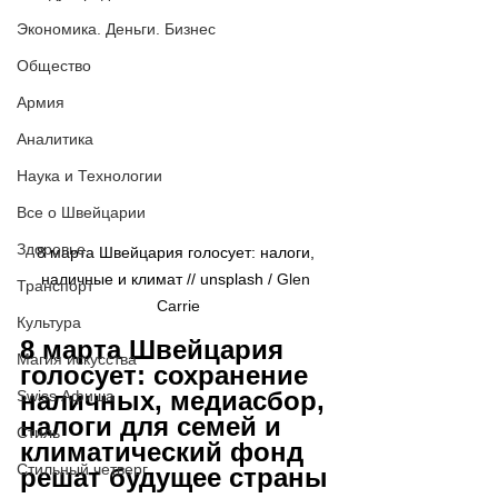
Экономика. Деньги. Бизнес
Общество
Армия
Аналитика
Наука и Технологии
Все о Швейцарии
Здоровье
8 марта Швейцария голосует: налоги, 
наличные и климат // 
unsplash / 
Glen 
Транспорт
Carrie
Культура
8 марта Швейцария 
Магия искусства
голосует: сохранение 
наличных, медиасбор, 
Swiss Афиша
налоги для семей и 
Стиль
климатический фонд 
Стильный четверг
решат будущее страны 