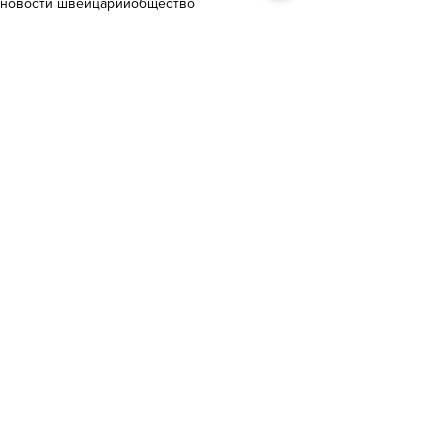
новости швейцарии
общество
общественное мнени
голосование
Общество
Смотреть все
Похожие посты