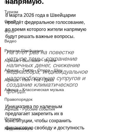
напрямую.
Природа - Климат
Туризм
8 марта 2026 года в Швейцарии 
Спорт
пройдёт федеральное голосование, 
во время которого жители напрямую 
Фото
будут решать важные вопросы. 
Видео
Русская Швейцария
На этот раз на повестке 
четыре темы: сохранение 
Афиша - Выставки - Музеи
наличных денег, снижение 
Афиша - Театр - Опера - Шоу
медиасбора, индивидуальное 
налогообложение супругов и 
Афиша - Поп - Рок - Джаз
создание климатического 
Афиша - Классическая музыка
фонда.
Правопорядок
Инициатива по наличным 
Афиша - Русские события
предлагает закрепить их в 
История
конституции, чтобы сохранить 
финансовую свободу и доступность 
Недвижимость