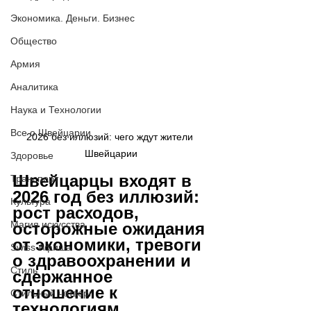
Экономика. Деньги. Бизнес
Общество
Армия
Аналитика
Наука и Технологии
Все о Швейцарии
2026 без иллюзий: чего ждут жители 
Швейцарии
Здоровье
Швейцарцы входят в 
Транспорт
2026 год без иллюзий: 
Культура
рост расходов, 
Магия искусства
осторожные ожидания 
от экономики, тревоги 
Swiss Афиша
о здравоохранении и 
Стиль
сдержанное 
отношение к 
Стильный четверг
технологиям.