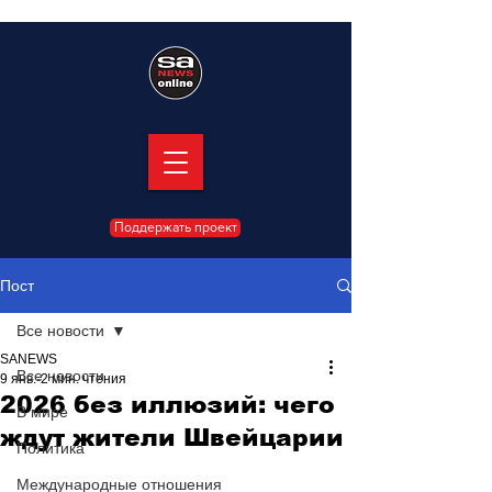
Поддержать проект
Пост
Все новости
SANEWS
Все новости
9 янв.
2 мин. чтения
2026 без иллюзий: чего
В мире
ждут жители Швейцарии
Политика
Международные отношения