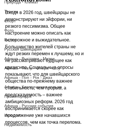
Природа - Климат
Туризм
Входя в 2026 год, швейцарцы не 
демонстрируют ни эйфории, ни 
Спорт
резкого пессимизма. Общее 
Фото
настроение можно описать как 
Видео
осторожное и выжидательное. 
Большинство жителей страны не 
Русская Швейцария
ждут резких перемен к лучшему, но и 
Афиша - Выставки - Музеи
не рассматривают будущее как 
кризисное. Социальные опросы 
Афиша - Театр - Опера - Шоу
показывают, что для швейцарского 
Афиша - Поп - Рок - Джаз
общества по-прежнему важнее 
Афиша - Классическая музыка
стабильность, чем прорыв, а 
предсказуемость 
–
 важнее 
Правопорядок
амбициозных реформ. 2026 год 
Афиша - Русские события
воспринимается скорее как 
История
продолжение уже начавшихся 
процессов, чем как точка перелома.
Недвижимость