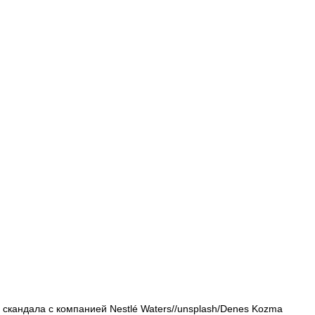
Афиша - Русские события
История
 скандала с компанией Nestlé Waters//unsplash/Denes Kozma