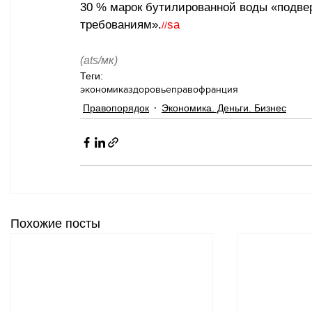
30 % марок бутилированной воды «подвер
требованиям».
sa
//
(ats/мк)
Теги:
экономика
здоровье
право
франция
Правопорядок
Экономика. Деньги. Бизнес
Похожие посты