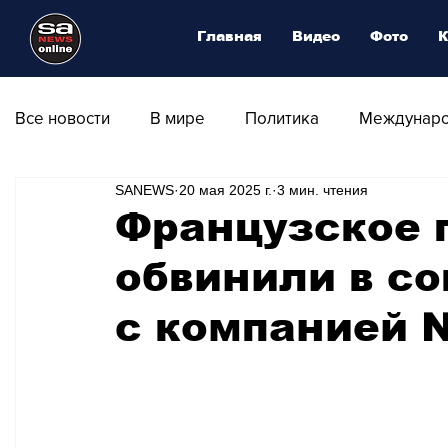
Главная
Видео
Фото
К
Все новости
В мире
Политика
Междунаро
SANEWS
20 мая 2025 г.
3 мин. чтения
Общество
Армия
Аналитика
Наука и
Французское 
обвинили в с
Транспорт
Культура
Магия искусства
с компанией N
Природа - Климат
Туризм
Спорт
Фот
Афиша - Выставки - Музеи
Афиша - Театр - Оп