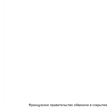
Афиша - Классическая музыка
Правопорядок
Недвижимость
Французское правительство обвинили в сокрытии