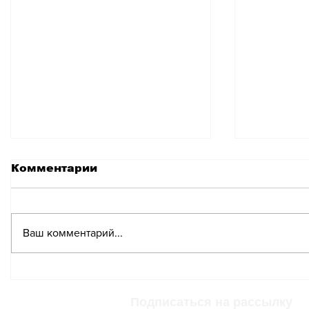
Комментарии
Ваш комментарий...
Швейцарский
Швейцар
автомобилист бросил
объявил
вызов эвакуационной
повыше
Подписаться на рассылку