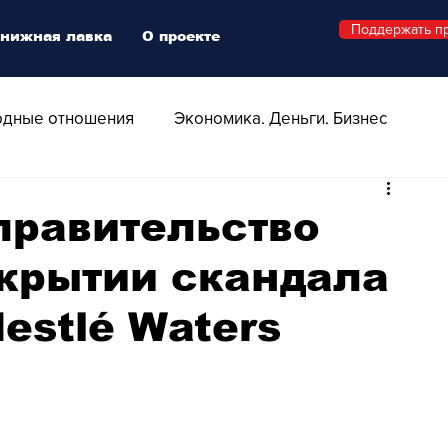
Поддержать п
нижная лавка
О проекте
дные отношения
Экономика. Деньги. Бизнес
 Технологии
Все о Швейцарии
Здоровье
правительство
окрытии скандала
Swiss Афиша
Стиль
Стильный четверг
estlé Waters
о
Видео
Русская Швейцария
ера - Шоу
Афиша - Поп - Рок - Джаз